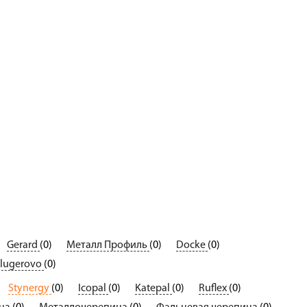
Gerard
(0)
Металл Профиль
(0)
Docke
(0)
lugerovo
(0)
Stynergy
(0)
Icopal
(0)
Katepal
(0)
Ruflex
(0)