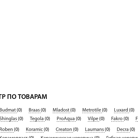
Р ПО ТОВАРАМ
Budmat
(0)
Braas
(0)
Mladost
(0)
Metrotile
(0)
Luxard
(0)
Shinglas
(0)
Tegola
(0)
ProAqua
(0)
Vilpe
(0)
Fakro
(0)
F
Roben
(0)
Koramic
(0)
Creaton
(0)
Laumans
(0)
Decra
(0)