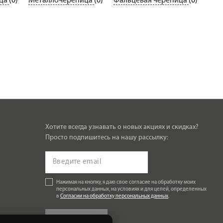
ица
(0)
Металлочерепица
(0)
Фальцевая черепица
(0)
Хотите всегда узнавать о новых акциях и скидках?
Просто подпишитесь на нашу рассылку:
Нажимая на кнопку, я даю свое согласие на обработку моих
персональных данных, на условиях и для целей, определенных
в
Согласии на обработку персональных данных
.
Подписаться