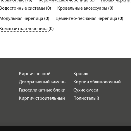
Керамопласт
(0)
Керамическая черепица
(0)
Гибкая череп
Водосточные системы
(0)
Кровельные аксессуары
(0)
Модульная черепица
(0)
Цементно-песчаная черепица
(0)
Композитная черепица
(0)
Кирпич печной
Кровля
Декоративный камень
Кирпич облицовочный
Газосиликатные блоки
Сухие смеси
Кирпич строительный
Полнотелый