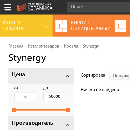
Ваш город:
Великий Новгород
КАТАЛОГ
КИРПИЧ
ТОВАРОВ
ОБЛИЦОВОЧНЫЙ
+7 (920) 150-77-00
Выберите ваш город:
Главная
Каталог товаров
Кровля
Stynergy
0 товаров
на сумму
0.00
руб.
Смоленск
Брянск
Москва
Stynergy
Акции
Цена
Сортировка
Популя
О компании
Калькулятор
от
до
Ничего не найдено.
Сервис
Оплата
Доставка
Производитель
Сотрудничество