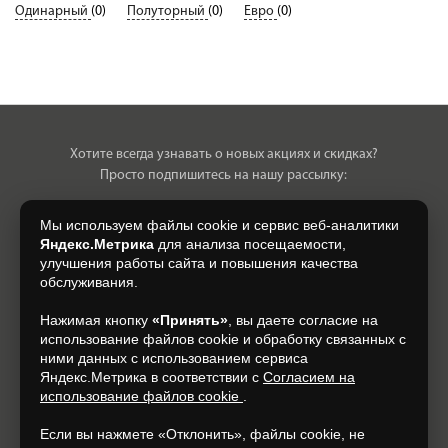
Одинарный
(0)
Полуторный
(0)
Евро
(0)
Хотите всегда узнавать о новых акциях и скидках?
Просто подпишитесь на нашу рассылку:
Мы используем файлы cookie и сервис веб-аналитики
Яндекс.Метрика
для анализа посещаемости,
улучшения работы сайта и повышения качества
Нажимая на кнопку, я даю свое согласие на обработку моих
обслуживания.
персональных данных, на условиях и для целей, определенных в
Согласии на обработку персональных данных
.
Нажимая кнопку
«Принять»
, вы даете согласие на
использование файлов cookie и обработку связанных с
Подписаться
ними данных с использованием сервиса
Яндекс.Метрика в соответствии с
Согласием на
использование файлов cookie
.
+7 (920) 150-77-00
Если вы нажмете «Отклонить», файлы cookie, не