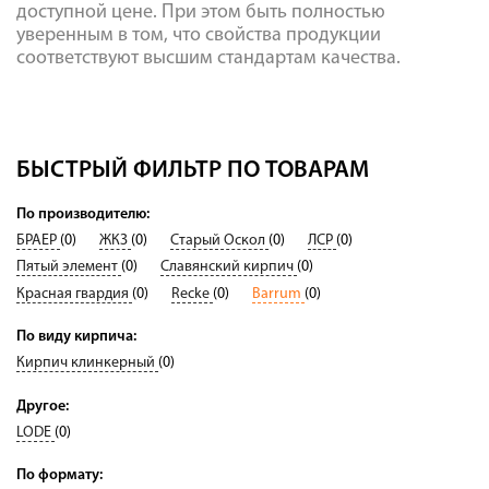
доступной цене. При этом быть полностью
уверенным в том, что свойства продукции
соответствуют высшим стандартам качества.
БЫСТРЫЙ ФИЛЬТР ПО ТОВАРАМ
По производителю:
БРАЕР
(0)
ЖКЗ
(0)
Старый Оскол
(0)
ЛСР
(0)
Пятый элемент
(0)
Славянский кирпич
(0)
Красная гвардия
(0)
Recke
(0)
Barrum
(0)
По виду кирпича:
Кирпич клинкерный
(0)
Другое:
LODE
(0)
По формату: