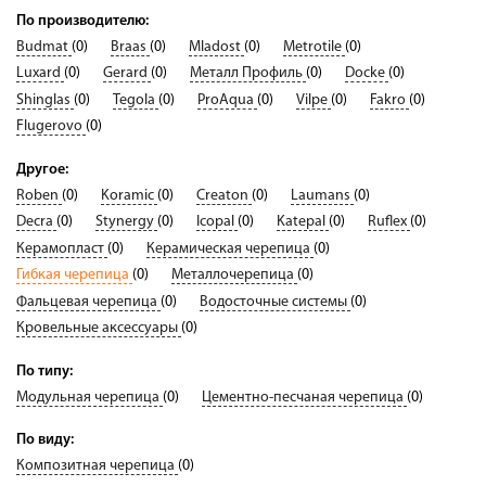
По производителю:
Budmat
(0)
Braas
(0)
Mladost
(0)
Metrotile
(0)
Luxard
(0)
Gerard
(0)
Металл Профиль
(0)
Docke
(0)
Shinglas
(0)
Tegola
(0)
ProAqua
(0)
Vilpe
(0)
Fakro
(0)
Flugerovo
(0)
Другое:
Roben
(0)
Koramic
(0)
Creaton
(0)
Laumans
(0)
Decra
(0)
Stynergy
(0)
Icopal
(0)
Katepal
(0)
Ruflex
(0)
Керамопласт
(0)
Керамическая черепица
(0)
Гибкая черепица
(0)
Металлочерепица
(0)
Фальцевая черепица
(0)
Водосточные системы
(0)
Кровельные аксессуары
(0)
По типу:
Модульная черепица
(0)
Цементно-песчаная черепица
(0)
По виду:
Композитная черепица
(0)