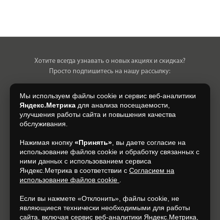
Хотите всегда узнавать о новых акциях и скидках?
Просто подпишитесь на нашу рассылку:
Мы используем файлы cookie и сервис веб-аналитики
Яндекс.Метрика
для анализа посещаемости,
улучшения работы сайта и повышения качества
Нажимая на кнопку, я даю свое согласие на обработку моих
обслуживания.
персональных данных, на условиях и для целей, определенных в
Согласии на обработку персональных данных
.
Нажимая кнопку
«Принять»
, вы даете согласие на
использование файлов cookie и обработку связанных с
Подписаться
ними данных с использованием сервиса
Яндекс.Метрика в соответствии с
Согласием на
использование файлов cookie
.
+7 (920) 150-77-00
Если вы нажмете «Отклонить», файлы cookie, не
являющиеся технически необходимыми для работы
сайта, включая сервис веб-аналитики Яндекс.Метрика,