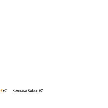
DE
(0)
Колпаки Roben
(0)