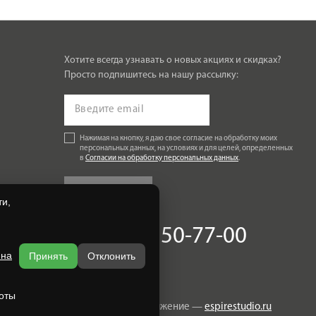
Хотите всегда узнавать о новых акциях и скидках?
Просто подпишитесь на нашу рассылку:
Нажимая на кнопку, я даю свое согласие на обработку моих
персональных данных, на условиях и для целей, определенных
в
Согласии на обработку персональных данных
.
Подписаться
и,
+7 (920) 150-77-00
 на
Принять
Отклонить
оты
Разработка и продвижение —
espirestudio.ru