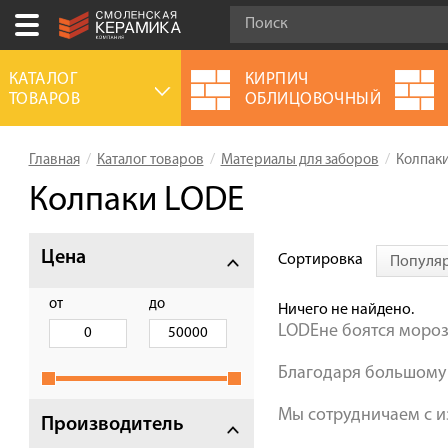
Ваш город:
Великий Новгород
КАТАЛОГ
КИРПИЧ
ТОВАРОВ
ОБЛИЦОВОЧНЫЙ
+7 (920) 150-77-00
Выберите ваш город:
Главная
Каталог товаров
Материалы для заборов
Колпаки
0 товаров
на сумму
0.00
руб.
Смоленск
Брянск
Москва
Колпаки LODE
Акции
Цена
Сортировка
Популя
О компании
Калькулятор
от
до
Ничего не найдено.
LODE
не боятся моро
Сервис
Благодаря большому 
Оплата
Доставка
Мы сотрудничаем с и
Производитель
Сотрудничество