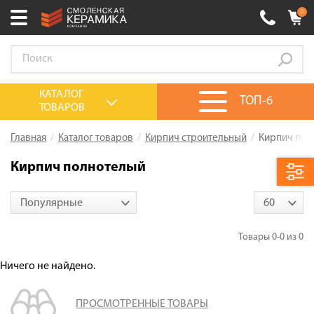
0
Ваш город:
Великий Новгород
+7 (920) 150-77-00
Выберите ваш город:
КАТАЛОГ
ТОП-6
ТОВАРОВ
0 товаров
на сумму
0.00
руб.
Смоленск
Брянск
Москва
Главная
Каталог товаров
Кирпич строительный
Кирпич пол
Акции
Кирпич полнотелый
О компании
Популярные
60
Калькулятор
Сервис
Товары
0-0
из
0
Оплата
Ничего не найдено.
Доставка
ПРОСМОТРЕННЫЕ ТОВАРЫ
Сотрудничество