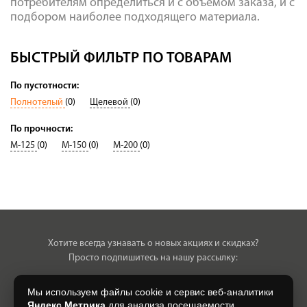
потребителям определиться и с объемом заказа, и с
подбором наиболее подходящего материала.
БЫСТРЫЙ ФИЛЬТР ПО ТОВАРАМ
По пустотности:
Полнотелый
(0)
Щелевой
(0)
По прочности:
М-125
(0)
М-150
(0)
М-200
(0)
Хотите всегда узнавать о новых акциях и скидках?
Просто подпишитесь на нашу рассылку:
Мы используем файлы cookie и сервис веб-аналитики
Яндекс.Метрика
для анализа посещаемости,