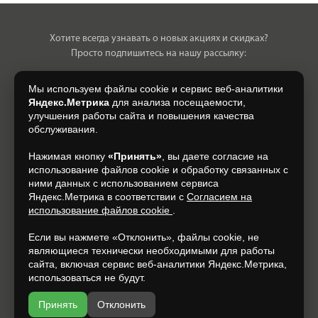
Хотите всегда узнавать о новых акциях и скидках?
Просто подпишитесь на нашу рассылку:
Мы используем файлы cookie и сервис веб-аналитики
Яндекс.Метрика
для анализа посещаемости,
улучшения работы сайта и повышения качества
Нажимая на кнопку, я даю свое согласие на обработку моих
обслуживания.
персональных данных, на условиях и для целей, определенных в
Согласии на обработку персональных данных
.
Нажимая кнопку
«Принять»
, вы даете согласие на
использование файлов cookie и обработку связанных с
Подписаться
ними данных с использованием сервиса
Яндекс.Метрика в соответствии с
Согласием на
использование файлов cookie
.
+7 (920) 150-77-00
Если вы нажмете «Отклонить», файлы cookie, не
являющиеся технически необходимыми для работы
сайта, включая сервис веб-аналитики Яндекс.Метрика,
использоваться не будут.
Принять
Отклонить
Разработка и продвижение —
espirestudio.ru