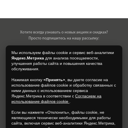
Хотите всегда узнавать о новых акциях и скидках?
Просто подпишитесь на нашу рассылку:
Мы используем файлы cookie и сервис веб-аналитики
Яндекс.Метрика
для анализа посещаемости,
улучшения работы сайта и повышения качества
Нажимая на кнопку, я даю свое согласие на обработку моих
обслуживания.
персональных данных, на условиях и для целей, определенных в
Согласии на обработку персональных данных
.
Нажимая кнопку
«Принять»
, вы даете согласие на
использование файлов cookie и обработку связанных с
Подписаться
ними данных с использованием сервиса
Яндекс.Метрика в соответствии с
Согласием на
использование файлов cookie
.
+7 (920) 150-77-00
Если вы нажмете «Отклонить», файлы cookie, не
являющиеся технически необходимыми для работы
сайта, включая сервис веб-аналитики Яндекс.Метрика,