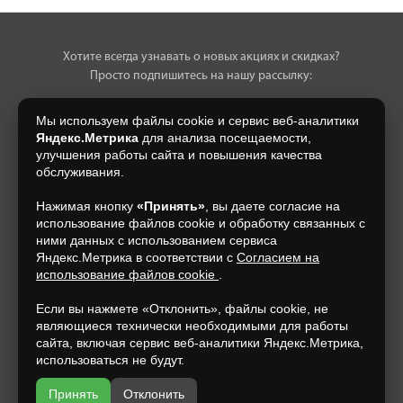
Хотите всегда узнавать о новых акциях и скидках?
Просто подпишитесь на нашу рассылку:
Мы используем файлы cookie и сервис веб-аналитики
Яндекс.Метрика
для анализа посещаемости,
улучшения работы сайта и повышения качества
Нажимая на кнопку, я даю свое согласие на обработку моих
обслуживания.
персональных данных, на условиях и для целей, определенных в
Согласии на обработку персональных данных
.
Нажимая кнопку
«Принять»
, вы даете согласие на
использование файлов cookie и обработку связанных с
Подписаться
ними данных с использованием сервиса
Яндекс.Метрика в соответствии с
Согласием на
использование файлов cookie
.
+7 (920) 150-77-00
Если вы нажмете «Отклонить», файлы cookie, не
являющиеся технически необходимыми для работы
сайта, включая сервис веб-аналитики Яндекс.Метрика,
использоваться не будут.
Принять
Отклонить
Разработка и продвижение —
espirestudio.ru