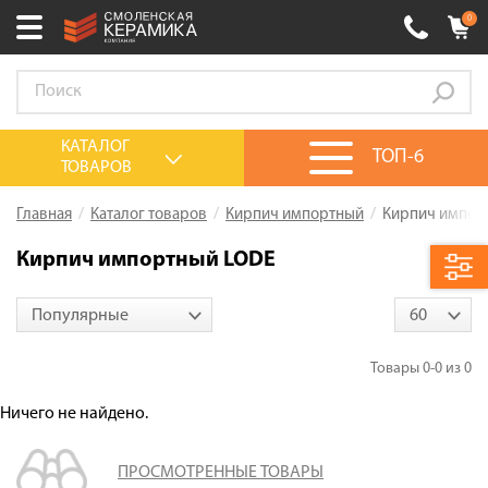
0
Ваш город:
Великий Новгород
+7 (920) 150-77-00
Выберите ваш город:
КАТАЛОГ
ТОП-6
ТОВАРОВ
0 товаров
на сумму
0.00
руб.
Смоленск
Брянск
Москва
Главная
Каталог товаров
Кирпич импортный
Кирпич импор
Акции
Кирпич импортный LODE
О компании
Популярные
60
Калькулятор
Сервис
Товары
0-0
из
0
Оплата
Ничего не найдено.
Доставка
ПРОСМОТРЕННЫЕ ТОВАРЫ
Сотрудничество